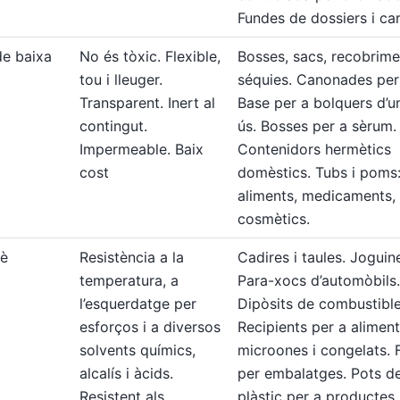
Fundes de dossiers i car
 de baixa
No és tòxic. Flexible,
Bosses, sacs, recobrime
tou i lleuger.
séquies. Canonades per 
Transparent. Inert al
Base per a bolquers d’u
contingut.
ús. Bosses per a sèrum.
Impermeable. Baix
Contenidors hermètics
cost
domèstics. Tubs i poms
aliments, medicaments,
cosmètics.
lè
Resistència a la
Cadires i taules. Joguin
temperatura, a
Para-xocs d’automòbils.
l’esquerdatge per
Dipòsits de combustible
esforços i a diversos
Recipients per a aliment
solvents químics,
microones i congelats. 
alcalís i àcids.
per embalatges. Pots d
Resistent als
plàstic per a productes 