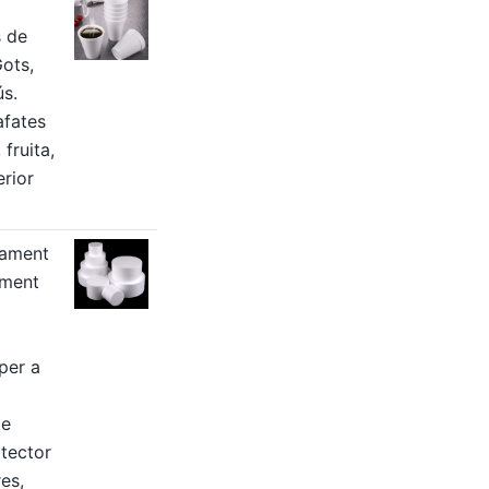
a
s de
Gots,
ús.
afates
 fruita,
erior
lament
iment
per a
de
tector
es,