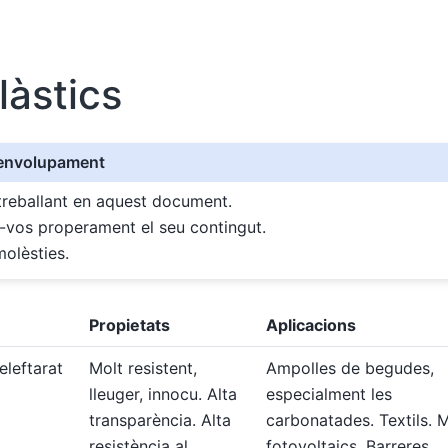
àstics
senvolupament
reballant en aquest document.
-vos properament el seu contingut.
molèsties.
Propietats
Aplicacions
teleftarat
Molt resistent,
Ampolles de begudes,
lleuger, innocu. Alta
especialment les
transparència. Alta
carbonatades. Textils. 
resistència al
fotovoltaics. Barreres