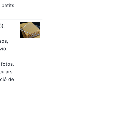
 petits
ó).
sos,
vió.
fotos.
culars.
ució de