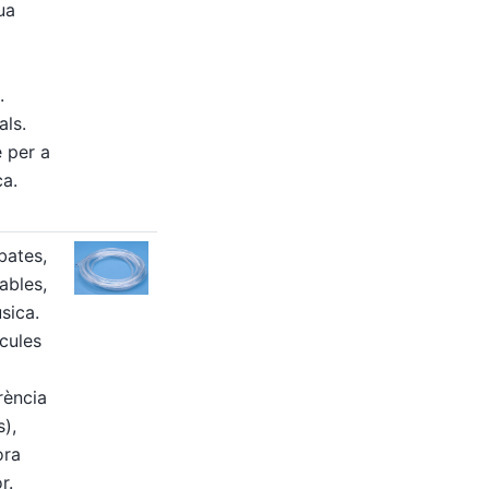
ua
.
als.
 per a
ca.
bates,
ables,
sica.
ícules
rència
s),
ora
r.