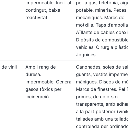
Impermeable. Inert al
per a gas, telefonia, aig
contingut, baixa
potable, mineria. Peces
reactivitat.
mecàniques. Marcs de
motxilla. Taps d’ampolla
Aïllants de cables coaxi
Dipòsits de combustible
vehicles. Cirurgia plàsti
Joguines
 de vinil
Ampli rang de
Canonades, soles de sa
duresa.
guants, vestits imperme
Impermeable. Genera
mànigues. Discos de mú
gasos tòxics per
Marcs de finestres. Pel·l
incineració.
primes, de colors o
transparents, amb adhe
a la part posterior (vinil
tallades amb una tallad
controlada per ordinado