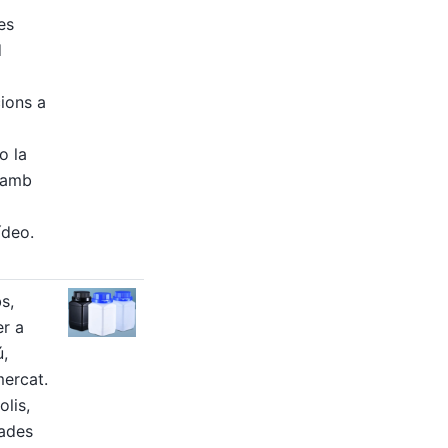
es
d
cions a
o la
 amb
ídeo.
s,
er a
ú,
mercat.
olis,
ades