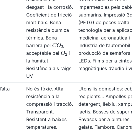
desgast i la corrosió.
impermeables pels cabl
Coeficient de fricció
submarins. Impressió 3
molt baix. Bona
(PETG) de peces d’alta
resistència química i
tecnologia per a aplica
tèrmica. Bona
medicina, aeronàutica i
C
O
2
barrera pel
,
indústria de l’automòbil 
O
2
acceptable pel
i
producció de semàfors
la humitat.
LEDs. Films per a cintes
Resistència als raigs
magnètiques d’àudio i v
UV.
d’alta
No és tòxic. Alta
Utensilis domèstics: cub
resistència a la
recipients… Ampolles p
compressió i tracció.
detergent, lleixiu, xamp
Transparent.
lactis. Bosses de super
Resistent a baixes
Envasos per a pintures, 
temperatures.
gelats. Tambors. Canon