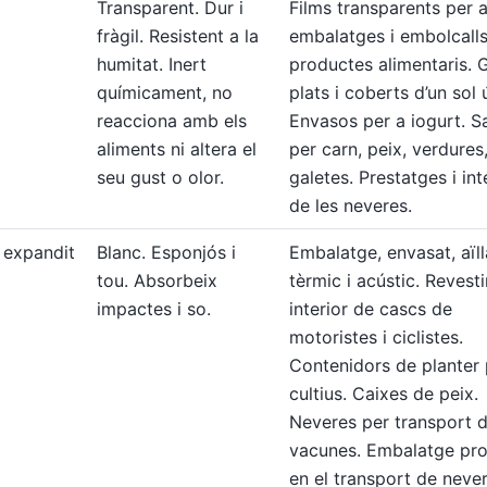
Transparent. Dur i
Films transparents per 
fràgil. Resistent a la
embalatges i embolcall
humitat. Inert
productes alimentaris. 
químicament, no
plats i coberts d’un sol 
reacciona amb els
Envasos per a iogurt. S
aliments ni altera el
per carn, peix, verdures,
seu gust o olor.
galetes. Prestatges i int
de les neveres.
è expandit
Blanc. Esponjós i
Embalatge, envasat, aïl
tou. Absorbeix
tèrmic i acústic. Revest
impactes i so.
interior de cascs de
motoristes i ciclistes.
Contenidors de planter 
cultius. Caixes de peix.
Neveres per transport 
vacunes. Embalatge pro
en el transport de never