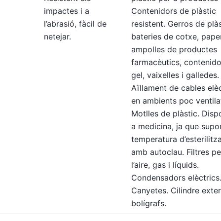
impactes i a
Contenidors de plàstic
l’abrasió, fàcil de
resistent. Gerros de plàs
netejar.
bateries de cotxe, pape
ampolles de productes
farmacèutics, contenido
gel, vaixelles i galledes.
Aïllament de cables elèc
en ambients poc ventila
Motlles de plàstic. Disp
a medicina, ja que supor
temperatura d’esterilitz
amb autoclau. Filtres pe
l’aire, gas i líquids.
Condensadors elèctrics
Canyetes. Cilindre exter
bolígrafs.