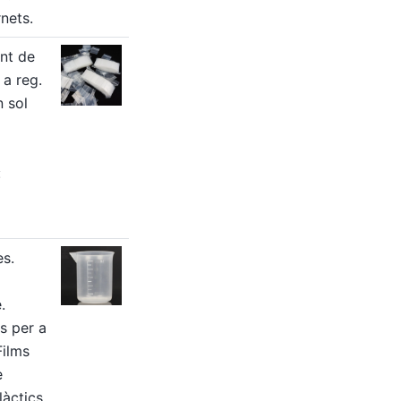
nets.
nt de
a reg.
n sol
:
es.
.
s per a
Films
e
làctics.