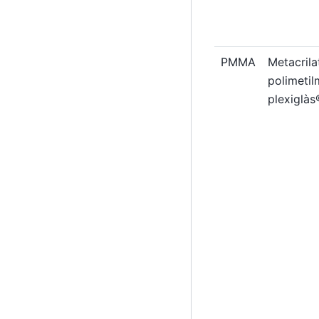
PMMA
Metacrilat
polimetil
plexiglàs