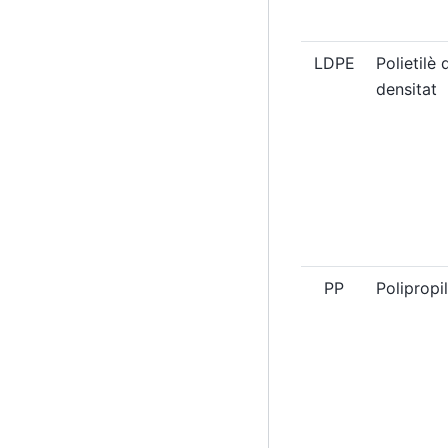
LDPE
Polietilè
densitat
PP
Polipropi