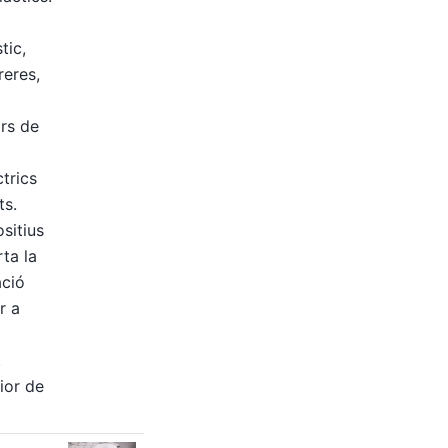
tic,
reres,
rs de
trics
ts.
ositius
ta la
ació
r a
.
ior de