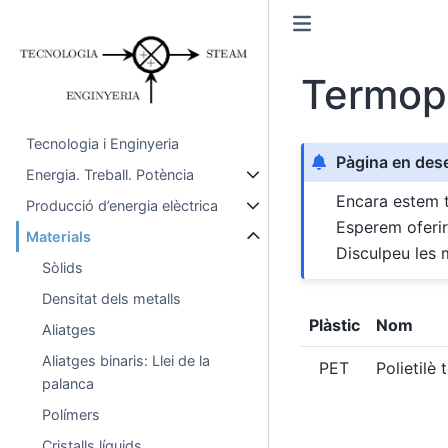
Termopl
Tecnologia i Enginyeria
Pàgina en de
Energia. Treball. Potència
Encara estem t
Producció d’energia elèctrica
Esperem oferir
Materials
Disculpeu les 
Sòlids
Densitat dels metalls
Plàstic
Nom
Aliatges
Aliatges binaris: Llei de la
PET
Polietilè 
palanca
Polímers
Cristalls líquids