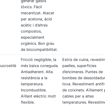
generar gasos
tòxics. Fàcil
mecanitzat. Atacat
per acetona, àcid
acètic i d’altres
compostos,
especialment
orgànics. Bon grau
de biocompatibilitat.
Fricció negligible, la
Estris de cuina, revesti
luoroetilè
més baixa coneguda.
paelles, superfícies
Antiadherent. Alta
d’encimeres. Puntes de
resistència a la
bombes de dessoldadu
temperatura.
tova. Revestiment antifr
Incombustible.
de coixinets. Aïllament 
Aïllant elèctric molt
cables per a altes
flexible.
temperatures. Revestim