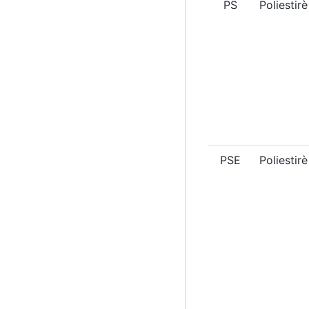
PS
Poliestirè
PSE
Poliestir