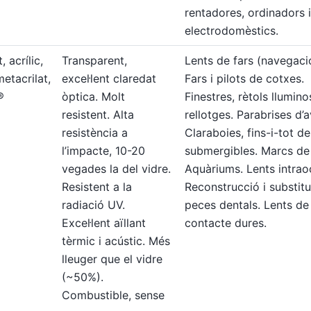
rentadores, ordinadors i
electrodomèstics.
, acrílic,
Transparent,
Lents de fars (navegaci
metacrilat,
excel·lent claredat
Fars i pilots de cotxes.
®
òptica. Molt
Finestres, rètols llumino
resistent. Alta
rellotges. Parabrises d’a
resistència a
Claraboies, fins-i-tot de
l’impacte, 10-20
submergibles. Marcs de 
vegades la del vidre.
Aquàriums. Lents intrao
Resistent a la
Reconstrucció i substit
radiació UV.
peces dentals. Lents de
Excel·lent aïllant
contacte dures.
tèrmic i acústic. Més
lleuger que el vidre
(~50%).
Combustible, sense