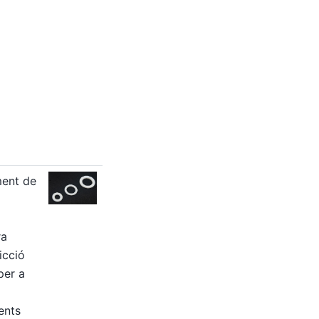
ment de
ra
icció
per a
ents