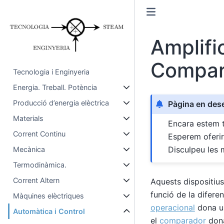
Amplifi
Compar
Tecnologia i Enginyeria
Energia. Treball. Potència
Producció d’energia elèctrica
Pàgina en de
Materials
Encara estem t
Corrent Continu
Esperem oferir
Disculpeu les 
Mecànica
Termodinàmica.
Corrent Altern
Aquests dispositius
funció de la difere
Màquines elèctriques
operacional
dona un
Automàtica i Control
el
comparador
dona