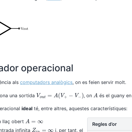
cador operacional
ència als
computadors analògics
, on es feien servir molt.
V
o
u
t
=
A
(
V
+
−
V
−
)
A
dona una sortida
, on
és el guany en 
eracional
ideal
té, entre altres, aquestes característiques:
A
=
∞
n llaç obert
Regles d’or
Z
i
n
=
∞
ntrada infinita
i, per tant, el