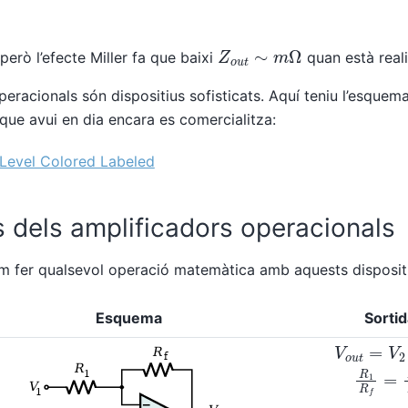
Z
o
u
t
∼
m
Ω
però l’efecte Miller fa que baixi
quan està real
peracionals són dispositius sofisticats. Aquí teniu l’esquem
 que avui en dia encara es comercialitza:
s dels amplificadors operacionals
 fer qualsevol operació matemàtica amb aquests dispositi
Esquema
Sorti
V
o
u
t
=
V
2