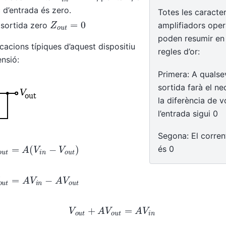
c d’entrada és zero.
Totes les caracter
Z
o
u
t
=
0
 sortida zero
amplifiadors oper
poden resumir en
icacions típiques d’aquest dispositiu
regles d’or:
ensió:
Primera: A qualse
sortida farà el ne
la diferència de v
l’entrada sigui 0
Segona: El corren
V
o
u
t
=
A
(
V
i
n
−
V
o
u
t
)
és 0
V
o
u
t
=
A
V
i
n
−
A
V
o
u
t
V
o
u
t
+
A
V
o
u
t
=
A
V
i
n