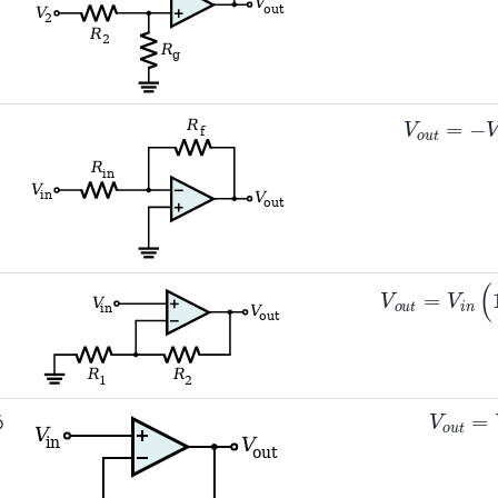
V
o
u
t
=
−
V
i
V
o
u
t
=
V
i
n
(
1
V
o
u
t
=
ó