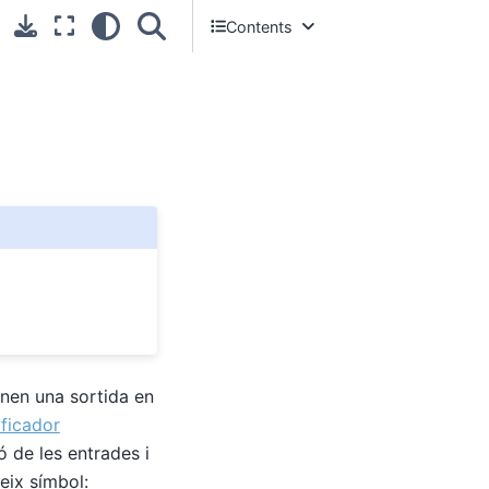
Contents
L’amplificador operacional
Aplicacions dels amplificadors
operacionals
Productes comercials
Comparadors
Exemple d’aplicació
onen una sortida en
ficador
 de les entrades i
eix símbol: