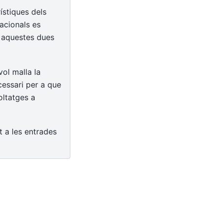
ístiques dels
acionals es
 aquestes dues
vol malla la
cessari per a que
oltatges a
t a les entrades