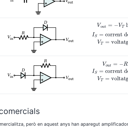
V
out
corrent de satura
=
−
V
T
ln
(
vol
V
o
corrent de saturaci
u
t
=
−
R
I
S
e
voltat
V
comercials
omercialitza, però en aquest anys han aparegut amplificado