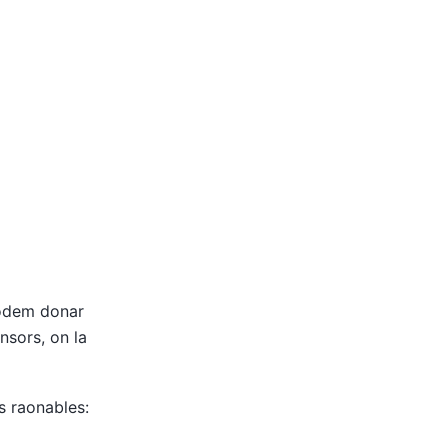
podem donar
nsors, on la
s raonables: