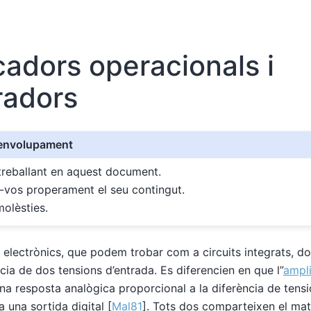
cadors operacionals i
adors
senvolupament
reballant en aquest document.
-vos properament el seu contingut.
molèsties.
 electrònics, que podem trobar com a circuits integrats, d
ncia de dos tensions d’entrada. Es diferencien en que l”
ampli
a resposta analògica proporcional a la diferència de tensió
 una sortida digital
[
Mal81
]
. Tots dos comparteixen el mat