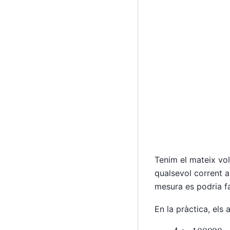
Tenim el mateix vol
qualsevol corrent a 
mesura es podria fa
En la pràctica, els
A
>
100000