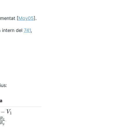
imentat
[
Moy05
]
.
a intern del
741
,
us:
da
−
V
1
R
1
R
f
=
R
2
R
g