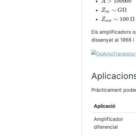
Z
i
n
∼
G
Ω
Z
o
u
t
∼
100
Ω
Els amplificadors o
dissenyat al 1968 i
Aplicacion
Pràcticament podem
Aplicació
Amplificador
diferencial