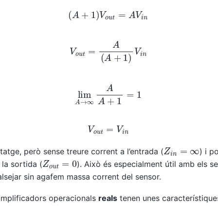
(
A
+
1
)
V
o
u
t
=
A
V
i
n
V
o
u
t
=
A
(
A
+
1
)
V
i
n
lim
A
→
∞
A
A
+
1
=
1
V
o
u
t
=
V
i
n
Z
i
n
=
∞
tatge, però sense treure corrent a l’entrada (
) i 
Z
o
u
t
=
0
la sortida (
). Això és especialment útil amb els se
lsejar sin agafem massa corrent del sensor.
 amplificadors operacionals
reals
tenen unes característique