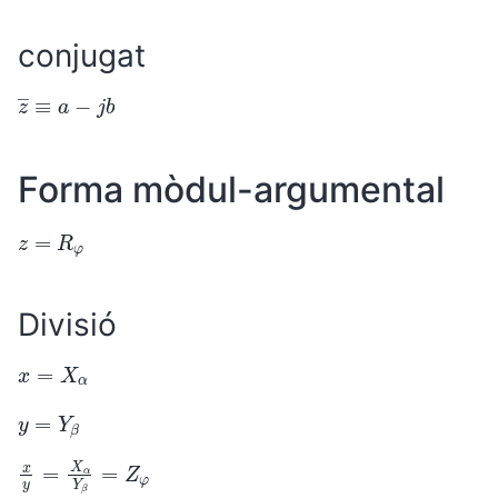
conjugat
z
―
≡
a
−
j
b
Forma mòdul-argumental
z
=
R
φ
Divisió
x
=
X
α
y
=
Y
β
x
y
=
X
α
Y
β
=
Z
φ