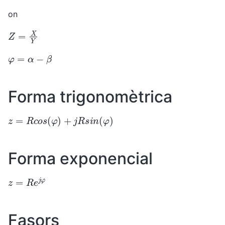
on
Z
=
X
Y
φ
=
α
−
β
Forma trigonomètrica
z
=
R
c
o
s
(
φ
)
+
j
R
s
i
n
(
φ
)
Forma exponencial
z
=
R
e
j
φ
Fasors