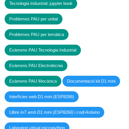
Tecnologia Industrial: jupyter book
Problemes PAU per unitat
Problemes PAU per temàtica
Exàmens PAU Tecnologia Industrial
Exàmens PAU Electrotècnia
Exàmens PAU Mecànica
Documentació kit D1 mini
Interfícies web D1 mini (ESP8266)
Llibre
IoT amb D1 mini (ESP8266) i codi Arduino
Laboratori virtual micropython