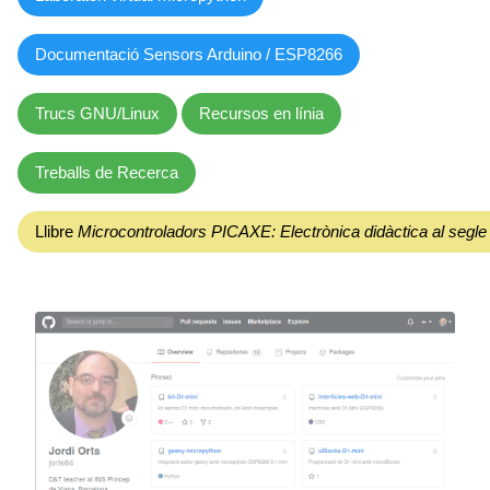
Documentació Sensors Arduino / ESP8266
Trucs GNU/Linux
Recursos en línia
Treballs de Recerca
Llibre
Microcontroladors PICAXE: Electrònica didàctica al segle